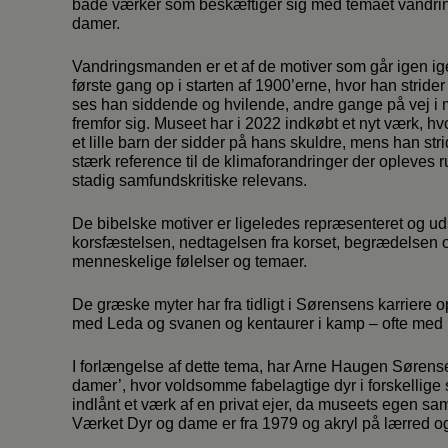
både værker som beskæftiger sig med temaet vandrin
damer.
Vandringsmanden er et af de motiver som går igen 
første gang op i starten af 1900’erne, hvor han strid
ses han siddende og hvilende, andre gange på vej i
fremfor sig. Museet har i 2022 indkøbt et nyt værk, 
et lille barn der sidder på hans skuldre, mens han st
stærk reference til de klimaforandringer der opleve
stadig samfundskritiske relevans.
De bibelske motiver er ligeledes repræsenteret og uds
korsfæstelsen, nedtagelsen fra korset, begrædelsen 
menneskelige følelser og temaer.
De græske myter har fra tidligt i Sørensens karriere o
med Leda og svanen og kentaurer i kamp – ofte med 
I forlængelse af dette tema, har Arne Haugen Sørens
damer’, hvor voldsomme fabelagtige dyr i forskellige si
indlånt et værk af en privat ejer, da museets egen sa
Værket Dyr og dame er fra 1979 og akryl på lærred o