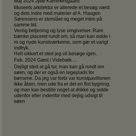
Maj 2024 Jytte Kammersgaard
Museets arkitektur er allerede et besøg værd
og dets indre med malerier af A. Haugen
Sørensens er storslået og meget intim på
samme tid.
Venlig betjening og lyse omgivelser. Rare
bænke placeret rundt om, så man kan sidde i
ro og nyde kunstværkerne, som gør et varigt
indtryk.
Helt sikkert et sted jeg vil besøge igen.
Feb. 2024 Gæst i Videbæk …
Dejligt sted at gå tur, man kan gå rundt om
søen, og der er også en legeplads for
børnene. Da jeg var forbi var kunstpavillonen
ikke åben, men ude fra er det en flot bygning,
og man kan bestille noget at drikke og sidde
udenfor eller indenfor med dejlig udsigt til
søen