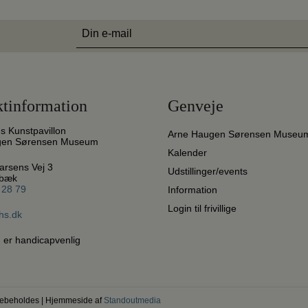
E-
mail
(Påkrævet)
tinformation
Genveje
ds Kunstpavillon
Arne Haugen Sørensen Museu
gen Sørensen Museum
Kalender
arsens Vej 3
Udstillinger/events
ebæk
 28 79
Information
Login til frivillige
hs.dk
 er handicapvenlig
orebeholdes | Hjemmeside af
Standoutmedia