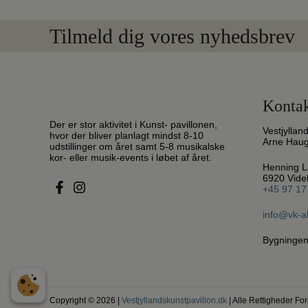
Tilmeld dig vores nyhedsbrev
Kontak
Der er stor aktivitet i Kunst- pavillonen,
Vestjyllan
hvor der bliver planlagt mindst 8-10
Arne Hau
udstillinger om året samt 5-8 musikalske
kor- eller musik-events i løbet af året.
Henning L
6920 Vid
+45 97 17
info@vk-a
Bygningen
Copyright © 2026 |
Vestjyllandskunstpavillon.dk
| Alle Rettigheder F