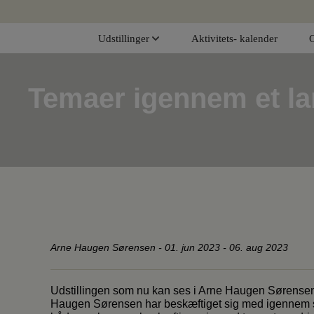
Hop
til
Udstillinger
Aktivitets- kalender
indholdet
Temaer igennem et lan
Arne Haugen Sørensen
-
01. jun 2023 - 06. aug 2023
Udstillingen som nu kan ses i Arne Haugen Sørensen
Haugen Sørensen har beskæftiget sig med igennem si