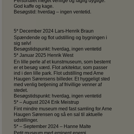
Personalet meget venlige og faglig dygtige.
God kaffe og kage.
Besøgstid: hverdag – ingen ventetid.
5* December 2024 Lars-Henrik Braun
Spændende og flot udstilling og bygningen i
sig selv!
Besøgstidspunkt: hverdag, ingen ventetid
5* Januar 2025 Henrik West
En lille perle af et kunstmuseum, som bestemt
er et besøg værd. Flot arkitektur, som passer
ind i den lille park. Flot udstilling med Arne
Haugen Sørensens billeder. Et hyggeligt sted
med venlig betjening af frivillige venner af
stedet.
Besøgstidspunkt: hverdag, ingen ventetid
5* – August 2024 Erik Meistrup
Fint mindre museum med fast samling for Arne
Haugen Sørensen og så en sal til aktuelle
udstillinger.
5* – September 2024 – Hanne Malte
Petit museum med eminent energi.