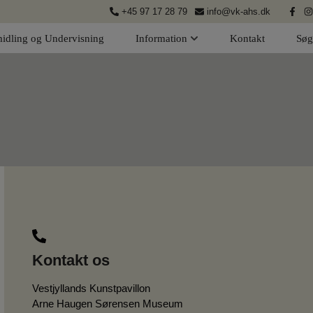
+45 97 17 28 79
info@vk-ahs.dk
idling og Undervisning
Information
Kontakt
Søg
Kontakt os
Vestjyllands Kunstpavillon
Arne Haugen Sørensen Museum