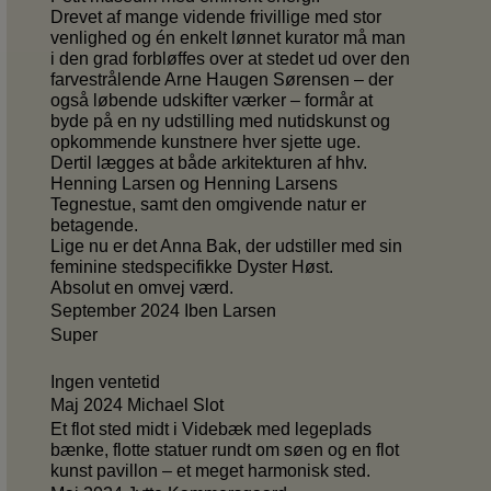
Drevet af mange vidende frivillige med stor
venlighed og én enkelt lønnet kurator må man
i den grad forbløffes over at stedet ud over den
farvestrålende Arne Haugen Sørensen – der
også løbende udskifter værker – formår at
byde på en ny udstilling med nutidskunst og
opkommende kunstnere hver sjette uge.
Dertil lægges at både arkitekturen af hhv.
Henning Larsen og Henning Larsens
Tegnestue, samt den omgivende natur er
betagende.
Lige nu er det Anna Bak, der udstiller med sin
feminine stedspecifikke Dyster Høst.
Absolut en omvej værd.
September 2024 Iben Larsen
Super
Ingen ventetid
Maj 2024 Michael Slot
Et flot sted midt i Videbæk med legeplads
bænke, flotte statuer rundt om søen og en flot
kunst pavillon – et meget harmonisk sted.