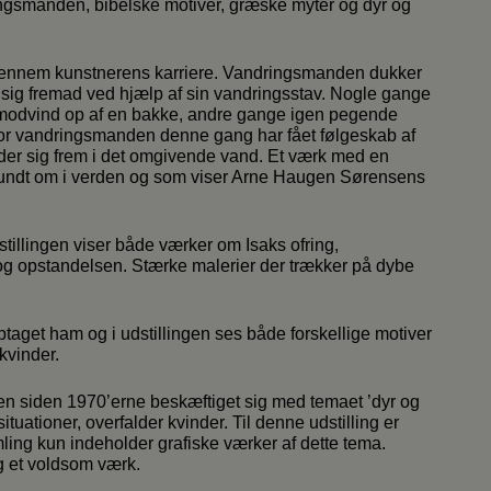
gsmanden, bibelske motiver, græske myter og dyr og
igennem kunstnerens karriere. Vandringsmanden dukker
er sig fremad ved hjælp af sin vandringsstav. Nogle gange
 modvind op af en bakke, andre gange igen pegende
hvor vandringsmanden denne gang har fået følgeskab af
rider sig frem i det omgivende vand. Et værk med en
s rundt om i verden og som viser Arne Haugen Sørensens
tillingen viser både værker om Isaks ofring,
og opstandelsen. Stærke malerier der trækker på dybe
ptaget ham og i udstillingen ses både forskellige motiver
kvinder.
en siden 1970’erne beskæftiget sig med temaet ’dyr og
tuationer, overfalder kvinder. Til denne udstilling er
mling kun indeholder grafiske værker af dette tema.
g et voldsom værk.