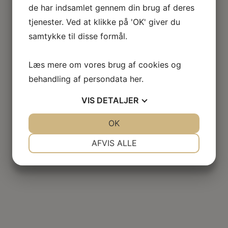
de har indsamlet gennem din brug af deres
tjenester. Ved at klikke på 'OK' giver du
samtykke til disse formål.
Læs mere om vores brug af cookies og
behandling af persondata
her
.
VIS
DETALJER
JA
NEJ
OK
JA
NEJ
NØDVENDIGE
PRÆFERENCER
AFVIS ALLE
JA
NEJ
JA
NEJ
MARKETING
STATISTIK