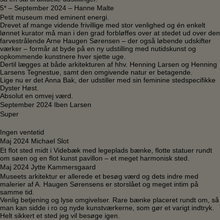
5* – September 2024 – Hanne Malte
Petit museum med eminent energi.
Drevet af mange vidende frivillige med stor venlighed og én enkelt
lønnet kurator må man i den grad forbløffes over at stedet ud over den
farvestrålende Arne Haugen Sørensen – der også løbende udskifter
værker – formår at byde på en ny udstilling med nutidskunst og
opkommende kunstnere hver sjette uge.
Dertil lægges at både arkitekturen af hhv. Henning Larsen og Henning
Larsens Tegnestue, samt den omgivende natur er betagende.
Lige nu er det Anna Bak, der udstiller med sin feminine stedspecifikke
Dyster Høst.
Absolut en omvej værd.
September 2024 Iben Larsen
Super
Ingen ventetid
Maj 2024 Michael Slot
Et flot sted midt i Videbæk med legeplads bænke, flotte statuer rundt
om søen og en flot kunst pavillon – et meget harmonisk sted.
Maj 2024 Jytte Kammersgaard
Museets arkitektur er allerede et besøg værd og dets indre med
malerier af A. Haugen Sørensens er storslået og meget intim på
samme tid.
Venlig betjening og lyse omgivelser. Rare bænke placeret rundt om, så
man kan sidde i ro og nyde kunstværkerne, som gør et varigt indtryk.
Helt sikkert et sted jeg vil besøge igen.