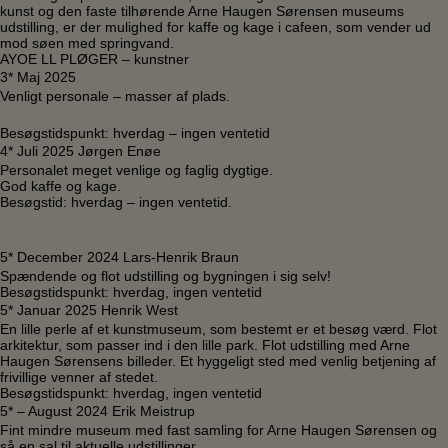
kunst og den faste tilhørende Arne Haugen Sørensen museums
udstilling, er der mulighed for kaffe og kage i cafeen, som vender ud
mod søen med springvand.
AYOE LL PLØGER – kunstner
3* Maj 2025
Venligt personale – masser af plads.
Besøgstidspunkt: hverdag – ingen ventetid
4* Juli 2025 Jørgen Enøe
Personalet meget venlige og faglig dygtige.
God kaffe og kage.
Besøgstid: hverdag – ingen ventetid.
5* December 2024 Lars-Henrik Braun
Spændende og flot udstilling og bygningen i sig selv!
Besøgstidspunkt: hverdag, ingen ventetid
5* Januar 2025 Henrik West
En lille perle af et kunstmuseum, som bestemt er et besøg værd. Flot
arkitektur, som passer ind i den lille park. Flot udstilling med Arne
Haugen Sørensens billeder. Et hyggeligt sted med venlig betjening af
frivillige venner af stedet.
Besøgstidspunkt: hverdag, ingen ventetid
5* – August 2024 Erik Meistrup
Fint mindre museum med fast samling for Arne Haugen Sørensen og
så en sal til aktuelle udstillinger.