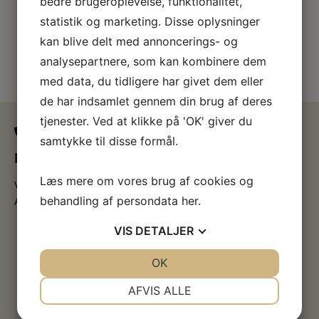
bedre brugeroplevelse, funktionalitet,
statistik og marketing. Disse oplysninger
kan blive delt med annoncerings- og
analysepartnere, som kan kombinere dem
med data, du tidligere har givet dem eller
de har indsamlet gennem din brug af deres
tjenester. Ved at klikke på 'OK' giver du
samtykke til disse formål.
Kontakt os
Læs mere om vores brug af cookies og
Vestjyllands Kunstpavillon
behandling af persondata
her
.
Arne Haugen Sørensen Museum
VIS
DETALJER
JA
NEJ
OK
JA
NEJ
NØDVENDIGE
PRÆFERENCER
AFVIS ALLE
JA
NEJ
JA
NEJ