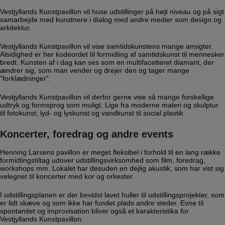
Vestjyllands Kunstpavillon vil huse udstillinger på højt niveau og på sigt
samarbejde med kunstnere i dialog med andre medier som design og
arkitektur.
Vestjyllands Kunstpavillon vil vise samtidskunstens mange ansigter.
Alsidighed er her kodeordet til formidling af samtidskunst til mennesker
bredt. Kunsten af i dag kan ses som en multifacetteret diamant, der
ændrer sig, som man vender og drejer den og tager mange
”forklædninger”.
Vestjyllands Kunstpavillon vil derfor gerne vise så mange forskellige
udtryk og formsprog som muligt. Lige fra moderne maleri og skulptur
til fotokunst, lyd- og lyskunst og vandkunst til social plastik.
Koncerter, foredrag og andre events
Henning Larsens pavillon er meget fleksibel i forhold til en lang række
formidlingstiltag udover udstillingsvirksomhed som film, foredrag,
workshops mm. Lokalet har desuden en dejlig akustik, som har vist sig
velegnet til koncerter med kor og orkester.
I udstillingsplanen er der bevidst lavet huller til udstillingsprojekter, som
er lidt skæve og som ikke har fundet plads andre steder. Evne til
spontanitet og improvisation bliver også et karakteristika for
Vestjyllands Kunstpavillon.