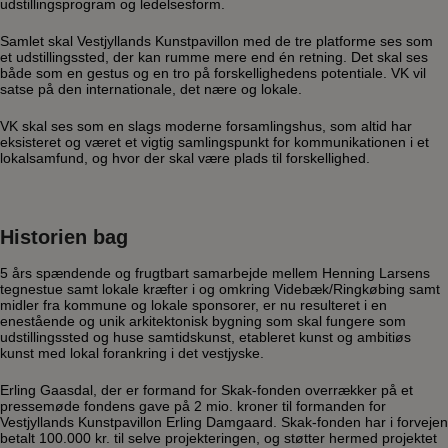
udstillingsprogram og ledelsesform.
Samlet skal Vestjyllands Kunstpavillon med de tre platforme ses som
et udstillingssted, der kan rumme mere end én retning. Det skal ses
både som en gestus og en tro på forskellighedens potentiale. VK vil
satse på den internationale, det nære og lokale.
VK skal ses som en slags moderne forsamlingshus, som altid har
eksisteret og været et vigtig samlingspunkt for kommunikationen i et
lokalsamfund, og hvor der skal være plads til forskellighed.
Historien bag
5 års spændende og frugtbart samarbejde mellem Henning Larsens
tegnestue samt lokale kræfter i og omkring Videbæk/Ringkøbing samt
midler fra kommune og lokale sponsorer, er nu resulteret i en
enestående og unik arkitektonisk bygning som skal fungere som
udstillingssted og huse samtidskunst, etableret kunst og ambitiøs
kunst med lokal forankring i det vestjyske.
Erling Gaasdal, der er formand for Skak-fonden overrækker på et
pressemøde fondens gave på 2 mio. kroner til formanden for
Vestjyllands Kunstpavillon Erling Damgaard. Skak-fonden har i forvejen
betalt 100.000 kr. til selve projekteringen, og støtter hermed projektet