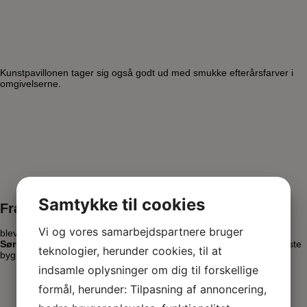
Kunstpavillonen tager sig også godt ud med smukke efterårsfarver i
omgivelserne.
Samtykke til cookies
Fra september 2017 + AHS
Vi og vores samarbejdspartnere bruger
blev Vestjyllands Kunstpavillon dobbelt så stor, idet
Arne Haugen
Sørensen Museum
blev bygget til – i helt samme stil, som den første
teknologier, herunder cookies, til at
bygning.
indsamle oplysninger om dig til forskellige
formål, herunder: Tilpasning af annoncering,