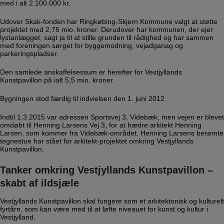
med i alt 2.100.000 kr.
Udover Skak-fonden har Ringkøbing-Skjern Kommune valgt at støtte
projektet med 2,75 mio. kroner. Derudover har kommunen, der ejer
lystanlægget, sagt ja til at stille grunden til rådighed og har sammen
med foreningen sørget for byggemodning, vejadganag og
parkeringspladser.
Den samlede anskaffelsessum er herefter for Vestjyllands
Kunstpavillon på ialt 5,5 mio. kroner.
Bygningen stod færdig til indvielsen den 1. juni 2012
Indtil 1.3.2015 var adressen Sportsvej 3, Videbæk, men vejen er blevet
omdøbt til Henning Larsens Vej 3, for at hædre arkitekt Henning
Larsen, som kommer fra Videbæk-området. Henning Larsens berømte
tegnestue har stået for arkitekt-projektet omkring Vestjyllands
Kunstpavillon.
Tanker omkring Vestjyllands Kunstpavillon –
skabt af ildsjæle
Vestjyllands Kunstpavillon skal fungere som et arkitektonisk og kulturelt
fyrtårn, som kan være med til at løfte niveauet for kunst og kultur i
Vestjylland.