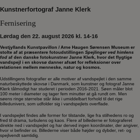
Kunstnerfortograf Janne Klerk
Fernisering
Lørdag den 22. august 2026 kl. 14-16
Vestjyllands Kunstpavillon / Arne Haugen Sørensen Museum er
stolte af at præsentere fotoudstillingen
Spejlinger ved himlens
fod
af den danske fotokunstner Janne Klerk, hvor det flygtige
vandspejl i en skovsø danner afsæt for refleksioner over
relationen mellem menneske, natur og kosmos.
Udstillingens fotografier er alle motiver af vandspejlet i den samme
naturbeskyttede skovsø i Danmark, som kunstner og fotograf Janne
Klerk tålmodigt har studeret i perioden 2016-2021. Søen måler blot
100 meter i diameter og tager fem minutter at gå rundt om. Men
søens ringe størrelse står ikke i umiddelbart forhold til det rige
billedunivers, som udfolder sig i vandspejlets overflade.
I vandspejlet findes alle former for tilstande, lige fra stilhedens ro og
fred til drama, turbulens og kaos. Flere af billederne er fotograferet
direkte ned i vandspejlet og har derved ingen koordinater, der angiver,
hvor vi befinder os. Billederne viser både højder og dybder, ret- og
spejlvendt samtidig.