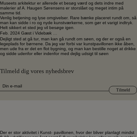
Museets arkitektur er allerede et besøg værd og dets indre med
malerier af A. Haugen Sørensens er storslået og meget intim på
samme tid.
Venlig betjening og lyse omgivelser. Rare bænke placeret rundt om, så
man kan sidde i ro og nyde kunstværkerne, som gør et varigt indtryk.
Helt sikkert et sted jeg vil besøge igen.
Feb. 2024 Gæst i Videbæk …
Dejligt sted at gå tur, man kan gå rundt om søen, og der er også en
legeplads for børnene. Da jeg var forbi var kunstpavillonen ikke åben,
men ude fra er det en flot bygning, og man kan bestille noget at drikke
og sidde udenfor eller indenfor med dejlig udsigt til søen
Tilmeld dig vores nyhedsbrev
E-
mail
(Påkrævet)
Der er stor aktivitet i Kunst- pavillonen, hvor der bliver planlagt mindst