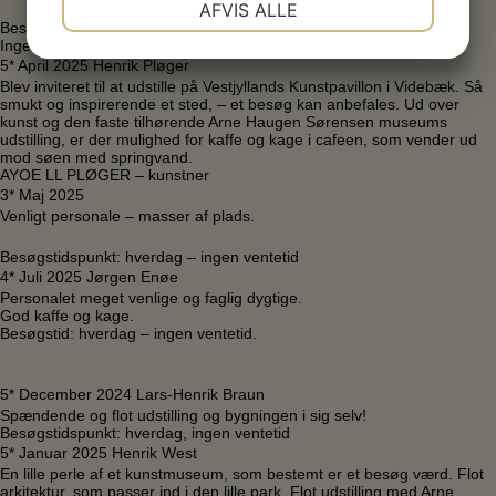
AFVIS ALLE
Besøgstidspunkt – Hverdag
JA
NEJ
JA
NEJ
Ingen ventetid
5* April 2025 Henrik Pløger
MARKETING
STATISTIK
Blev inviteret til at udstille på Vestjyllands Kunstpavillon i Videbæk. Så
smukt og inspirerende et sted, – et besøg kan anbefales. Ud over
kunst og den faste tilhørende Arne Haugen Sørensen museums
udstilling, er der mulighed for kaffe og kage i cafeen, som vender ud
mod søen med springvand.
AYOE LL PLØGER – kunstner
3* Maj 2025
Venligt personale – masser af plads.
Besøgstidspunkt: hverdag – ingen ventetid
4* Juli 2025 Jørgen Enøe
Personalet meget venlige og faglig dygtige.
God kaffe og kage.
Besøgstid: hverdag – ingen ventetid.
5* December 2024 Lars-Henrik Braun
Spændende og flot udstilling og bygningen i sig selv!
Besøgstidspunkt: hverdag, ingen ventetid
5* Januar 2025 Henrik West
En lille perle af et kunstmuseum, som bestemt er et besøg værd. Flot
arkitektur, som passer ind i den lille park. Flot udstilling med Arne