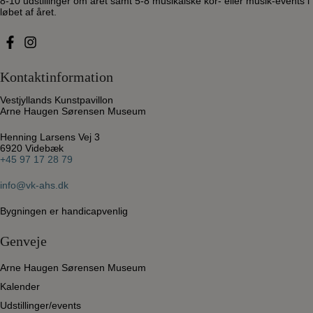
8-10 udstillinger om året samt 5-8 musikalske kor- eller musik-events i
løbet af året.
Kontaktinformation
Vestjyllands Kunstpavillon
Arne Haugen Sørensen Museum
Henning Larsens Vej 3
6920 Videbæk
+45 97 17 28 79
info@vk-ahs.dk
Bygningen er handicapvenlig
Genveje
Arne Haugen Sørensen Museum
Kalender
Udstillinger/events