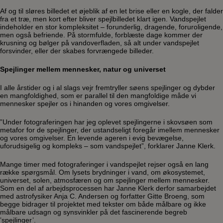
Af og til sløres billedet et øjeblik af en let brise eller en kogle, der falder
fra et træ, men kort efter bliver spejlbilledet klart igen. Vandspejlet
indeholder en stor kompleksitet – forunderlig, dragende, foruroligende,
men også befriende. På stormfulde, forblæste dage kommer der
krusning og bølger på vandoverfladen, så alt under vandspejlet
forsvinder, eller der skabes forvrængede billeder.
Spejlinger mellem mennesker, natur og universet
I alle årstider og i al slags vejr fremtryller søens spejlinger og dybder
en mangfoldighed, som er parallel til den mangfoldige måde vi
mennesker spejler os i hinanden og vores omgivelser.
”Under fotograferingen har jeg oplevet spejlingerne i skovsøen som
metafor for de spejlinger, der ustandseligt foregår imellem mennesker
og vores omgivelser. En levende ageren i evig bevægelse,
uforudsigelig og kompleks – som vandspejlet”, forklarer Janne Klerk.
Mange timer med fotograferinger i vandspejlet rejser også en lang
række spørgsmål. Om lysets brydninger i vand, om økosystemet,
universet, solen, atmosfæren og om spejlinger mellem mennesker.
Som en del af arbejdsprocessen har Janne Klerk derfor samarbejdet
med astrofysiker Anja C. Andersen og forfatter Gitte Broeng, som
begge bidrager til projektet med tekster om både målbare og ikke
målbare udsagn og synsvinkler på det fascinerende begreb
’spejlinger’.