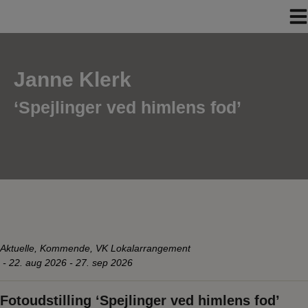
Hop
til
indholdet
Janne Klerk
‘Spejlinger ved himlens fod’
Aktuelle
,
Kommende
,
VK Lokalarrangement
-
22. aug 2026 - 27. sep 2026
Fotoudstilling ‘Spejlinger ved himlens fod’