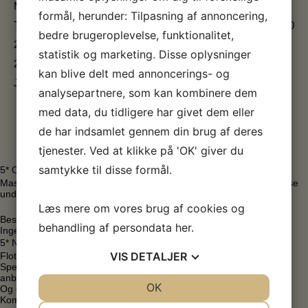
Mandag
Lukket
formål, herunder: Tilpasning af annoncering,
Tirsdag-søndag
13:00-17:00
bedre brugeroplevelse, funktionalitet,
2. påskedag
Åbent
statistik og marketing. Disse oplysninger
2. pinsedag
Åbent
kan blive delt med annoncerings- og
Jul & nytår
Lukket
analysepartnere, som kan kombinere dem
med data, du tidligere har givet dem eller
de har indsamlet gennem din brug af deres
tjenester. Ved at klikke på 'OK' giver du
samtykke til disse formål.
5* Oktober 2025 Peter Trier
Masser af oplevelser og eftertænksomhed med stilhed og fordybelse
under “seancen”
Læs mere om vores brug af cookies og
Besøgstidspunkt Weekend
behandling af persondata
her
.
Ingen ventetid
5* November 2025 Ole Sørensen
VIS
DETALJER
Flot bygning. Skøn beliggenhed. Stor og flot Haugen udstilling.
Specialudstillingen med Carsten Frank var helt imponerende. Kan
anbefales.
JA
NEJ
OK
JA
NEJ
Og en fin lille cafe med den skønneste udsigt ud over en lille sø.
Kommer gerne igen
NØDVENDIGE
PRÆFERENCER