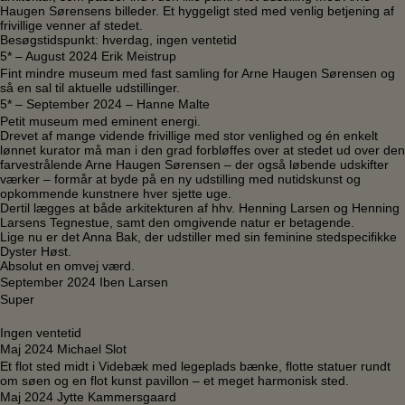
Haugen Sørensens billeder. Et hyggeligt sted med venlig betjening af
frivillige venner af stedet.
Besøgstidspunkt: hverdag, ingen ventetid
5* – August 2024 Erik Meistrup
Fint mindre museum med fast samling for Arne Haugen Sørensen og
så en sal til aktuelle udstillinger.
5* – September 2024 – Hanne Malte
Petit museum med eminent energi.
Drevet af mange vidende frivillige med stor venlighed og én enkelt
lønnet kurator må man i den grad forbløffes over at stedet ud over den
farvestrålende Arne Haugen Sørensen – der også løbende udskifter
værker – formår at byde på en ny udstilling med nutidskunst og
opkommende kunstnere hver sjette uge.
Dertil lægges at både arkitekturen af hhv. Henning Larsen og Henning
Larsens Tegnestue, samt den omgivende natur er betagende.
Lige nu er det Anna Bak, der udstiller med sin feminine stedspecifikke
Dyster Høst.
Absolut en omvej værd.
September 2024 Iben Larsen
Super
Ingen ventetid
Maj 2024 Michael Slot
Et flot sted midt i Videbæk med legeplads bænke, flotte statuer rundt
om søen og en flot kunst pavillon – et meget harmonisk sted.
Maj 2024 Jytte Kammersgaard