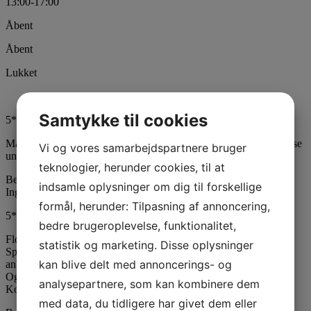
13:00-17:00
Åbent
Åbent
Lukket
Samtykke til cookies
5* Oktober 2025 Peter Trier
Masser af oplevelser og eftertænksomhed med stilhed og fordybelse
Vi og vores samarbejdspartnere bruger
under “seancen”
teknologier, herunder cookies, til at
Besøgstidspunkt Weekend
indsamle oplysninger om dig til forskellige
Ingen ventetid
formål, herunder: Tilpasning af annoncering,
5* November 2025 Ole Sørensen
bedre brugeroplevelse, funktionalitet,
Flot bygning. Skøn beliggenhed. Stor og flot Haugen udstilling.
statistik og marketing. Disse oplysninger
Specialudstillingen med Carsten Frank var helt imponerende. Kan
kan blive delt med annoncerings- og
anbefales.
Og en fin lille cafe med den skønneste udsigt ud over en lille sø.
analysepartnere, som kan kombinere dem
Kommer gerne igen
med data, du tidligere har givet dem eller