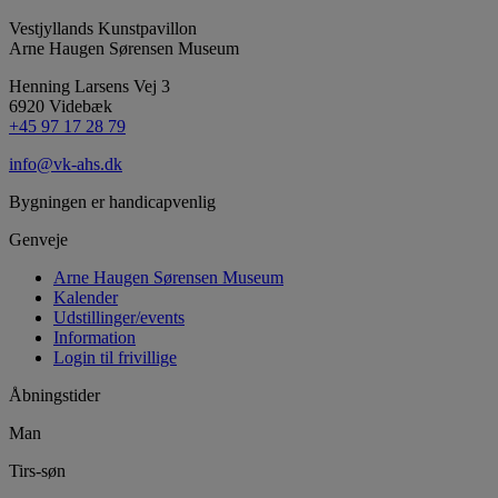
Vestjyllands Kunstpavillon
Arne Haugen Sørensen Museum
Henning Larsens Vej 3
6920 Videbæk
+45 97 17 28 79
info@vk-ahs.dk
Bygningen er handicapvenlig
Genveje
Arne Haugen Sørensen Museum
Kalender
Udstillinger/events
Information
Login til frivillige
Åbningstider
Man
Tirs-søn