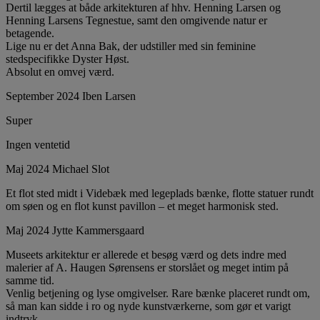
Dertil lægges at både arkitekturen af hhv. Henning Larsen og
Henning Larsens Tegnestue, samt den omgivende natur er
betagende.
Lige nu er det Anna Bak, der udstiller med sin feminine
stedspecifikke Dyster Høst.
Absolut en omvej værd.
September 2024 Iben Larsen
Super
Ingen ventetid
Maj 2024 Michael Slot
Et flot sted midt i Videbæk med legeplads bænke, flotte statuer rundt
om søen og en flot kunst pavillon – et meget harmonisk sted.
Maj 2024 Jytte Kammersgaard
Museets arkitektur er allerede et besøg værd og dets indre med
malerier af A. Haugen Sørensens er storslået og meget intim på
samme tid.
Venlig betjening og lyse omgivelser. Rare bænke placeret rundt om,
så man kan sidde i ro og nyde kunstværkerne, som gør et varigt
indtryk.