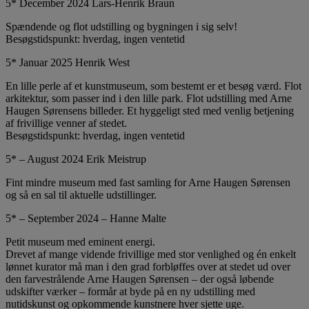
5* December 2024 Lars-Henrik Braun
Spændende og flot udstilling og bygningen i sig selv!
Besøgstidspunkt: hverdag, ingen ventetid
5* Januar 2025 Henrik West
En lille perle af et kunstmuseum, som bestemt er et besøg værd. Flot
arkitektur, som passer ind i den lille park. Flot udstilling med Arne
Haugen Sørensens billeder. Et hyggeligt sted med venlig betjening
af frivillige venner af stedet.
Besøgstidspunkt: hverdag, ingen ventetid
5* – August 2024 Erik Meistrup
Fint mindre museum med fast samling for Arne Haugen Sørensen
og så en sal til aktuelle udstillinger.
5* – September 2024 – Hanne Malte
Petit museum med eminent energi.
Drevet af mange vidende frivillige med stor venlighed og én enkelt
lønnet kurator må man i den grad forbløffes over at stedet ud over
den farvestrålende Arne Haugen Sørensen – der også løbende
udskifter værker – formår at byde på en ny udstilling med
nutidskunst og opkommende kunstnere hver sjette uge.