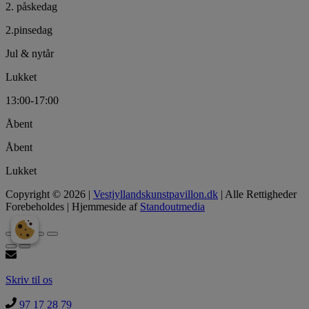
2. påskedag
2.pinsedag
Jul & nytår
Lukket
13:00-17:00
Åbent
Åbent
Lukket
Copyright © 2026 |
Vestjyllandskunstpavillon.dk
| Alle Rettigheder
Forebeholdes | Hjemmeside af
Standoutmedia
Skriv til os
97 17 28 79