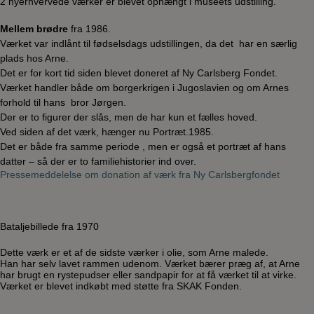
2 nyerhvervede værker er blevet ophængt i museets udstilling.
Mellem brødre
fra 1986.
Værket var indlånt til fødselsdags udstillingen, da det har en særlig
plads hos Arne.
Det er for kort tid siden blevet doneret af Ny Carlsberg Fondet.
Værket handler både om borgerkrigen i Jugoslavien og om Arnes
forhold til hans bror Jørgen.
Der er to figurer der slås, men de har kun et fælles hoved.
Ved siden af det værk, hænger nu Portræt.1985.
Det er både fra samme periode , men er også et portræt af hans
datter – så der er to familiehistorier ind over.
Pressemeddelelse om donation af værk fra Ny Carlsbergfondet
Bataljebillede
fra 1970
Dette værk er et af de sidste værker i olie, som Arne malede.
Han har selv lavet rammen udenom. Værket bærer præg af, at Arne
har brugt en rystepudser eller sandpapir for at få værket til at virke.
Værket er blevet indkøbt med støtte fra SKAK Fonden.