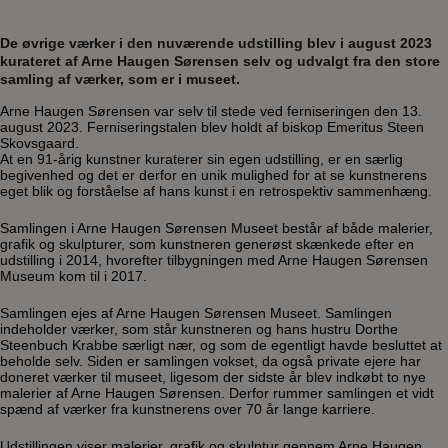
De øvrige værker i den nuværende udstilling blev i august 2023
kurateret af Arne Haugen Sørensen selv og udvalgt fra den store
samling af værker, som er i museet.
Arne Haugen Sørensen var selv til stede ved ferniseringen den 13.
august 2023. Ferniseringstalen blev holdt af biskop Emeritus Steen
Skovsgaard.
At en 91-årig kunstner kuraterer sin egen udstilling, er en særlig
begivenhed og det er derfor en unik mulighed for at se kunstnerens
eget blik og forståelse af hans kunst i en retrospektiv sammenhæng.
Samlingen i Arne Haugen Sørensen Museet består af både malerier,
grafik og skulpturer, som kunstneren generøst skænkede efter en
udstilling i 2014, hvorefter tilbygningen med Arne Haugen Sørensen
Museum kom til i 2017.
Samlingen ejes af Arne Haugen Sørensen Museet. Samlingen
indeholder værker, som står kunstneren og hans hustru Dorthe
Steenbuch Krabbe særligt nær, og som de egentligt havde besluttet at
beholde selv. Siden er samlingen vokset, da også private ejere har
doneret værker til museet, ligesom der sidste år blev indkøbt to nye
malerier af Arne Haugen Sørensen. Derfor rummer samlingen et vidt
spænd af værker fra kunstnerens over 70 år lange karriere.
Udstillingen viser malerier, grafik og skulptur gennem Arne Haugen