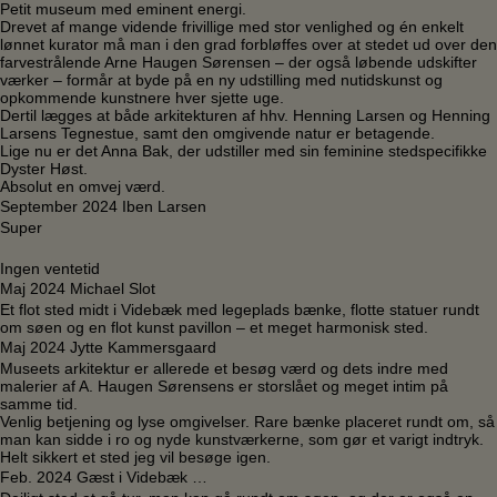
Petit museum med eminent energi.
Drevet af mange vidende frivillige med stor venlighed og én enkelt
lønnet kurator må man i den grad forbløffes over at stedet ud over den
farvestrålende Arne Haugen Sørensen – der også løbende udskifter
værker – formår at byde på en ny udstilling med nutidskunst og
opkommende kunstnere hver sjette uge.
Dertil lægges at både arkitekturen af hhv. Henning Larsen og Henning
Larsens Tegnestue, samt den omgivende natur er betagende.
Lige nu er det Anna Bak, der udstiller med sin feminine stedspecifikke
Dyster Høst.
Absolut en omvej værd.
September 2024 Iben Larsen
Super
Ingen ventetid
Maj 2024 Michael Slot
Et flot sted midt i Videbæk med legeplads bænke, flotte statuer rundt
om søen og en flot kunst pavillon – et meget harmonisk sted.
Maj 2024 Jytte Kammersgaard
Museets arkitektur er allerede et besøg værd og dets indre med
malerier af A. Haugen Sørensens er storslået og meget intim på
samme tid.
Venlig betjening og lyse omgivelser. Rare bænke placeret rundt om, så
man kan sidde i ro og nyde kunstværkerne, som gør et varigt indtryk.
Helt sikkert et sted jeg vil besøge igen.
Feb. 2024 Gæst i Videbæk …