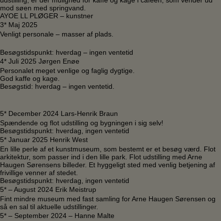
mod søen med springvand.
AYOE LL PLØGER – kunstner
3* Maj 2025
Venligt personale – masser af plads.
Besøgstidspunkt: hverdag – ingen ventetid
4* Juli 2025 Jørgen Enøe
Personalet meget venlige og faglig dygtige.
God kaffe og kage.
Besøgstid: hverdag – ingen ventetid.
5* December 2024 Lars-Henrik Braun
Spændende og flot udstilling og bygningen i sig selv!
Besøgstidspunkt: hverdag, ingen ventetid
5* Januar 2025 Henrik West
En lille perle af et kunstmuseum, som bestemt er et besøg værd. Flot
arkitektur, som passer ind i den lille park. Flot udstilling med Arne
Haugen Sørensens billeder. Et hyggeligt sted med venlig betjening af
frivillige venner af stedet.
Besøgstidspunkt: hverdag, ingen ventetid
5* – August 2024 Erik Meistrup
Fint mindre museum med fast samling for Arne Haugen Sørensen og
så en sal til aktuelle udstillinger.
5* – September 2024 – Hanne Malte