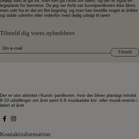
Dejligt sted at gå tur, man kan gå rundt om søen, og der er også en
legeplads for børnene. Da jeg var forbi var kunstpavillonen ikke åben,
men ude fra er det en flot bygning, og man kan bestille noget at drikke
og sidde udenfor eller indenfor med dejlig udsigt til søen
Tilmeld dig vores nyhedsbrev
E-
mail
(Påkrævet)
Der er stor aktivitet i Kunst- pavillonen, hvor der bliver planlagt mindst
8-10 udstillinger om året samt 5-8 musikalske kor- eller musik-events i
løbet af året.
Kontaktinformation