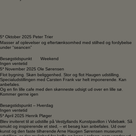
5* Oktober 2025 Peter Trier
Masser af oplevelser og eftertænksomhed med stilhed og fordybelse
under “seancen”
Besøgstidspunkt Weekend
Ingen ventetid
5* November 2025 Ole Sørensen
Flot bygning. Skøn beliggenhed. Stor og flot Haugen udstilling.
Specialudstillingen med Carsten Frank var helt imponerende. Kan
anbefales.
Og en fin lille cafe med den skønneste udsigt ud over en lille sø.
Kommer gerne igen
Besøgstidspunkt – Hverdag
Ingen ventetid
5* April 2025 Henrik Pløger
Blev inviteret til at udstille på Vestjyllands Kunstpavillon i Videbæk. Så
smukt og inspirerende et sted, – et besøg kan anbefales. Ud over
kunst og den faste tilhørende Arne Haugen Sørensen museums
udstilling, er der mulighed for kaffe og kage i cafeen, som vender ud