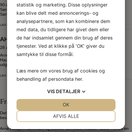
statistik og marketing. Disse oplysninger
90-års fødselsdags-udstilling i Kunstpavillonen og Arne Haugen
Sørensen Museum med egne og lånte værker af Arne Haugen
kan blive delt med annoncerings- og
Sørensen. Arne Haugen...
analysepartnere, som kan kombinere dem
LÆS MERE
med data, du tidligere har givet dem eller
de har indsamlet gennem din brug af deres
AHS – Det Grafiske Værk 2021
tjenester. Ved at klikke på 'OK' giver du
28 august 2021 - 10 oktober 2021
samtykke til disse formål.
Arne Haugen Sørensen – “Det Grafiske Værk” Udstilling med Arne
Haugen Sørensens grafiske værker samt reception i anledning af
udgivelsen...
Læs mere om vores brug af cookies og
LÆS MERE
behandling af persondata
her
.
VIS
DETALJER
Fra idé til virkelighed
JA
NEJ
OK
JA
NEJ
Det spændende forløb fra ide i 2014-2015 til virkelighed i 2017 er
NØDVENDIGE
PRÆFERENCER
AFVIS ALLE
beskrevet i
“Sådan blev museet til”
.
JA
NEJ
JA
NEJ
Arne Haugen Sørensen og Dorthe Stenbuch Krabbe havde i 2014 en