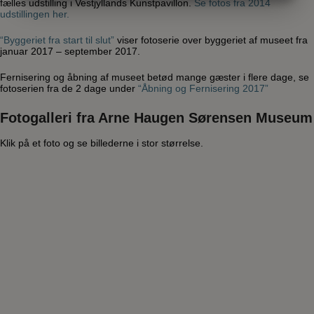
fælles udstilling i Vestjyllands Kunstpavillon.
Se fotos fra 2014
MARKETING
STATISTIK
udstillingen her.
“Byggeriet fra start til slut”
viser fotoserie over byggeriet af museet fra
januar 2017 – september 2017.
Fernisering og åbning af museet betød mange gæster i flere dage, se
fotoserien fra de 2 dage under
“Åbning og Fernisering 2017”
Fotogalleri fra Arne Haugen Sørensen Museum
Klik på et foto og se billederne i stor størrelse.