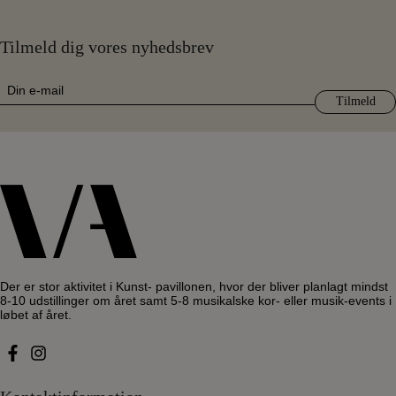
Besøgstidspunkt – Hverdag
Ingen ventetid
Tilmeld dig vores nyhedsbrev
E-
mail
(Påkrævet)
Der er stor aktivitet i Kunst- pavillonen, hvor der bliver planlagt mindst
8-10 udstillinger om året samt 5-8 musikalske kor- eller musik-events i
løbet af året.