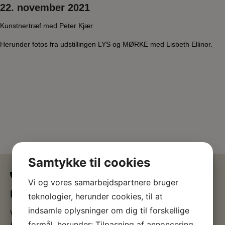
22. november 2021
Kunstnertræf med Peter Kjær
Herunder fotos fra udstillingen LYS og MØRKE med Lisbeth Ellinor.
Samtykke til cookies
Vi og vores samarbejdspartnere bruger
Kontakt os
teknologier, herunder cookies, til at
indsamle oplysninger om dig til forskellige
Vestjyllands Kunstpavillon
formål, herunder: Tilpasning af annoncering,
Arne Haugen Sørensen Museum