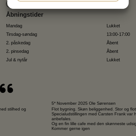
JA
NEJ
JA
NEJ
Åbningstider
MARKETING
STATISTIK
Mandag
Lukket
Tirsdag-søndag
13:00-17:00
2. påskedag
Åbent
2. pinsedag
Åbent
Jul & nytår
Lukket
5* November 2025 Ole Sørensen
Flot bygning. Skøn beliggenhed. Stor og flot Haugen udstilling.
Specialudstillingen med Carsten Frank var helt imponerende. Kan
anbefales.
Og en fin lille cafe med den skønneste udsigt ud over en lille sø.
Kommer gerne igen