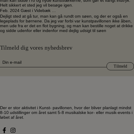
man kan sidde i ro og nyde kunstværkerne, som gør et varigt indtryk.
Helt sikkert et sted jeg vil besøge igen.
Feb. 2024 Gæst i Videbæk …
Dejligt sted at gå tur, man kan gå rundt om søen, og der er også en
legeplads for børnene. Da jeg var forbi var kunstpavillonen ikke åben,
men ude fra er det en flot bygning, og man kan bestille noget at drikke
og sidde udenfor eller indenfor med dejlig udsigt til søen
Tilmeld dig vores nyhedsbrev
E-
mail
(Påkrævet)
Der er stor aktivitet i Kunst- pavillonen, hvor der bliver planlagt mindst
8-10 udstillinger om året samt 5-8 musikalske kor- eller musik-events i
løbet af året.