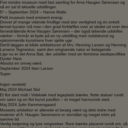
Fint mindre museum med fast samling for Arne Haugen Sørensen og
så en sal til aktuelle udstillinger.
5* – September 2024 – Hanne Malte
Petit museum med eminent energi.
Drevet af mange vidende frivillige med stor venlighed og én enkelt
lønnet kurator må man i den grad forbløffes over at stedet ud over den
farvestrålende Arne Haugen Sørensen – der også løbende udskifter
værker – formår at byde på en ny udstilling med nutidskunst og
opkommende kunstnere hver sjette uge.
Dertil lægges at både arkitekturen af hhv. Henning Larsen og Henning
Larsens Tegnestue, samt den omgivende natur er betagende.
Lige nu er det Anna Bak, der udstiller med sin feminine stedspecifikke
Dyster Høst.
Absolut en omvej værd.
September 2024 Iben Larsen
Super
Ingen ventetid
Maj 2024 Michael Slot
Et flot sted midt i Videbæk med legeplads bænke, flotte statuer rundt
om søen og en flot kunst pavillon – et meget harmonisk sted.
Maj 2024 Jytte Kammersgaard
Museets arkitektur er allerede et besøg værd og dets indre med
malerier af A. Haugen Sørensens er storslået og meget intim på
samme tid.
Venlig betjening og lyse omgivelser. Rare bænke placeret rundt om, så