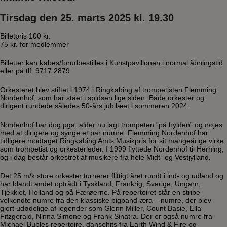
Tirsdag den 25. marts 2025 kl. 19.30
Billetpris 100 kr.
75 kr. for medlemmer
Billetter kan købes/forudbestilles i Kunstpavillonen i normal åbningstid
eller på tlf. 9717 2879
Orkesteret blev stiftet i 1974 i Ringkøbing af trompetisten Flemming
Nordenhof, som har stået i spidsen lige siden. Både orkester og
dirigent rundede således 50-års jubilæet i sommeren 2024.
Nordenhof har dog pga. alder nu lagt trompeten ”på hylden” og nøjes
med at dirigere og synge et par numre. Flemming Nordenhof har
tidligere modtaget Ringkøbing Amts Musikpris for sit mangeårige virke
som trompetist og orkesterleder. I 1999 flyttede Nordenhof til Herning,
og i dag består orkestret af musikere fra hele Midt- og Vestjylland.
Det 25 m/k store orkester turnerer flittigt året rundt i ind- og udland og
har blandt andet optrådt i Tyskland, Frankrig, Sverige, Ungarn,
Tjekkiet, Holland og på Færøerne. På repertoiret står en stribe
velkendte numre fra den klassiske bigband-æra – numre, der blev
gjort udødelige af legender som Glenn Miller, Count Basie, Ella
Fitzgerald, Ninna Simone og Frank Sinatra. Der er også numre fra
Michael Bubles repertoire, dansehits fra Earth Wind & Fire og