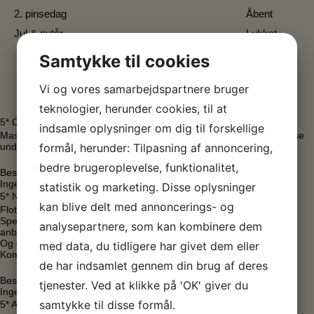
2. pinsedag
Åbent
Jul & nytår
Lukket
Samtykke til cookies
Vi og vores samarbejdspartnere bruger
teknologier, herunder cookies, til at
5* Oktober 2025 Peter Trier
indsamle oplysninger om dig til forskellige
Masser af oplevelser og eftertænksomhed med stilhed og fordybelse
formål, herunder: Tilpasning af annoncering,
under “seancen”
bedre brugeroplevelse, funktionalitet,
Besøgstidspunkt Weekend
Ingen ventetid
statistik og marketing. Disse oplysninger
5* November 2025 Ole Sørensen
kan blive delt med annoncerings- og
Flot bygning. Skøn beliggenhed. Stor og flot Haugen udstilling.
Specialudstillingen med Carsten Frank var helt imponerende. Kan
analysepartnere, som kan kombinere dem
anbefales.
Og en fin lille cafe med den skønneste udsigt ud over en lille sø.
med data, du tidligere har givet dem eller
Kommer gerne igen
de har indsamlet gennem din brug af deres
Besøgstidspunkt – Hverdag
tjenester. Ved at klikke på 'OK' giver du
Ingen ventetid
samtykke til disse formål.
5* April 2025 Henrik Pløger