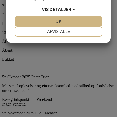
2. pinsedag
VIS
DETALJER
Jul & nytår
JA
NEJ
OK
JA
NEJ
Lukket
NØDVENDIGE
PRÆFERENCER
AFVIS ALLE
13:00-17:00
JA
NEJ
JA
NEJ
Åbent
MARKETING
STATISTIK
Åbent
Lukket
5* Oktober 2025 Peter Trier
Masser af oplevelser og eftertænksomhed med stilhed og fordybelse
under “seancen”
Besøgstidspunkt Weekend
Ingen ventetid
5* November 2025 Ole Sørensen