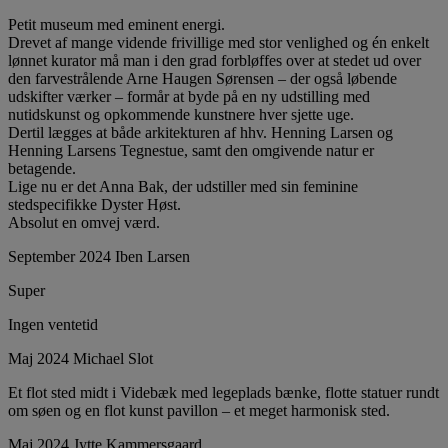
Petit museum med eminent energi.
Drevet af mange vidende frivillige med stor venlighed og én enkelt
lønnet kurator må man i den grad forbløffes over at stedet ud over
den farvestrålende Arne Haugen Sørensen – der også løbende
udskifter værker – formår at byde på en ny udstilling med
nutidskunst og opkommende kunstnere hver sjette uge.
Dertil lægges at både arkitekturen af hhv. Henning Larsen og
Henning Larsens Tegnestue, samt den omgivende natur er
betagende.
Lige nu er det Anna Bak, der udstiller med sin feminine
stedspecifikke Dyster Høst.
Absolut en omvej værd.
September 2024 Iben Larsen
Super
Ingen ventetid
Maj 2024 Michael Slot
Et flot sted midt i Videbæk med legeplads bænke, flotte statuer rundt
om søen og en flot kunst pavillon – et meget harmonisk sted.
Maj 2024 Jytte Kammersgaard