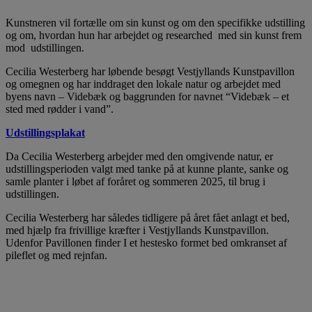
Kunstneren vil fortælle om sin kunst og om den specifikke udstilling
og om, hvordan hun har arbejdet og researched med sin kunst frem
mod udstillingen.
Cecilia Westerberg har løbende besøgt Vestjyllands Kunstpavillon
og omegnen og har inddraget den lokale natur og arbejdet med
byens navn – Videbæk og baggrunden for navnet “Videbæk – et
sted med rødder i vand”.
Udstillingsplakat
Da Cecilia Westerberg arbejder med den omgivende natur, er
udstillingsperioden valgt med tanke på at kunne plante, sanke og
samle planter i løbet af foråret og sommeren 2025, til brug i
udstillingen.
Cecilia Westerberg har således tidligere på året fået anlagt et bed,
med hjælp fra frivillige kræfter i Vestjyllands Kunstpavillon.
Udenfor Pavillonen finder I et hestesko formet bed omkranset af
pileflet og med rejnfan.