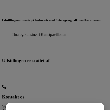
Udstillingen sluttede på bedste vis med finissage og talk med kunstneren
Tina og kunstner i Kunstpavillonen
Udstillingen er støttet af
Kontakt os
Vestjyllands Kunstpavillon