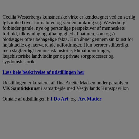
Cecilia Westerbergs kunstneriske virke er kendetegnet ved en særlig
følsomhed over for naturen og verden omkring sig. Westerberg
forbinder gamle, nye og personlige perspektiver af menneskets
forhold, tilknytning og afhængighed af naturen, som også
blotlægger ofte ubehagelige fakta. Hun åbner gennem sin kunst for
højaktuelle og nærværende udfordringer. Hun berører stilfærdigt,
men slagfærdigt feministisk historie, klimaforandringer,
lægehistoriske landvindinger og private sorgprocesser og
sygdomshistorik.
Læs hele beskrivelse af udstillingen her
Udstillingen er kurateret af Tina Anette Madsen under paraplyen
VK Samtidskunst
i samarbejde med Vestjyllands Kunstpavillon
Omtale af udstillingen i:
I Do Art
og
Art Matter