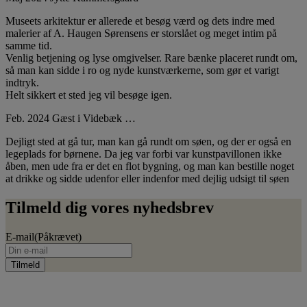
Museets arkitektur er allerede et besøg værd og dets indre med
malerier af A. Haugen Sørensens er storslået og meget intim på
samme tid.
Venlig betjening og lyse omgivelser. Rare bænke placeret rundt om,
så man kan sidde i ro og nyde kunstværkerne, som gør et varigt
indtryk.
Helt sikkert et sted jeg vil besøge igen.
Feb. 2024 Gæst i Videbæk …
Dejligt sted at gå tur, man kan gå rundt om søen, og der er også en
legeplads for børnene. Da jeg var forbi var kunstpavillonen ikke
åben, men ude fra er det en flot bygning, og man kan bestille noget
at drikke og sidde udenfor eller indenfor med dejlig udsigt til søen
Tilmeld dig vores nyhedsbrev
E-mail
(Påkrævet)