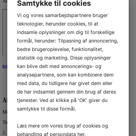
Arne Haugen Sørensen Museum
Samtykke til cookies
Vi og vores samarbejdspartnere bruger
teknologier, herunder cookies, til at
indsamle oplysninger om dig til forskellige
formål, herunder: Tilpasning af annoncering,
bedre brugeroplevelse, funktionalitet,
statistik og marketing. Disse oplysninger
kan blive delt med annoncerings- og
Klik for yderlig besøgsinformation
analysepartnere, som kan kombinere dem
med data, du tidligere har givet dem eller
de har indsamlet gennem din brug af deres
tjenester. Ved at klikke på 'OK' giver du
Åbningstider
samtykke til disse formål.
Mandag
Tirsdag-søndag
Læs mere om vores brug af cookies og
2. påskedag
behandling af persondata
her
.