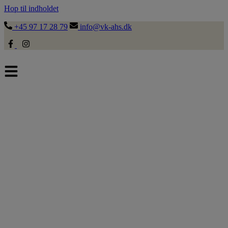
Hop til indholdet
+45 97 17 28 79
info@vk-ahs.dk