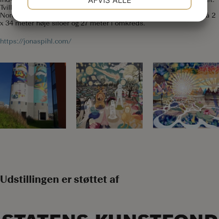
AFVIS ALLE
Tvillingerne – indgangsportal til Aalborg er Jonas Pihl’s og
JA
NEJ
JA
NEJ
Nordeuropas største murmaleri til dato. Murmaleriet er udført på 2
x 34 meter høje siloer og 27 meter i omkreds.
MARKETING
STATISTIK
https://jonaspihl.com/
Udstillingen er støttet af