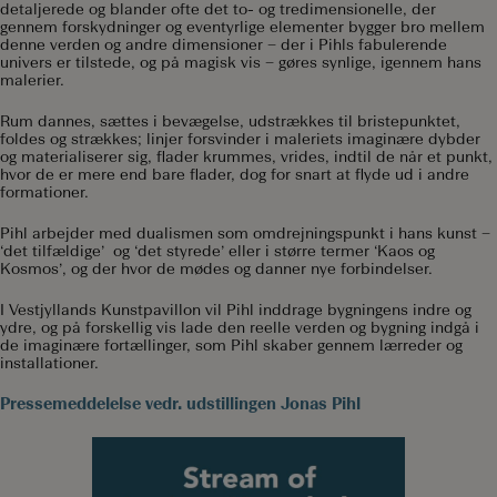
detaljerede og blander ofte det to- og tredimensionelle, der
gennem forskydninger og eventyrlige elementer bygger bro mellem
denne verden og andre dimensioner – der i Pihls fabulerende
univers er tilstede, og på magisk vis – gøres synlige, igennem hans
malerier.
Rum dannes, sættes i bevægelse, udstrækkes til bristepunktet,
foldes og strækkes; linjer forsvinder i maleriets imaginære dybder
og materialiserer sig, flader krummes, vrides, indtil de når et punkt,
hvor de er mere end bare flader, dog for snart at flyde ud i andre
formationer.
Pihl arbejder med dualismen som omdrejningspunkt i hans kunst –
‘det tilfældige’ og ‘det styrede’ eller i større termer ‘Kaos og
Kosmos’, og der hvor de mødes og danner nye forbindelser.
I Vestjyllands Kunstpavillon vil Pihl inddrage bygningens indre og
ydre, og på forskellig vis lade den reelle verden og bygning indgå i
de imaginære fortællinger, som Pihl skaber gennem lærreder og
installationer.
Pressemeddelelse vedr. udstillingen Jonas Pihl