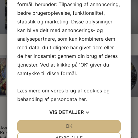
formål, herunder: Tilpasning af annoncering,
bedre brugeroplevelse, funktionalitet,
statistik og marketing. Disse oplysninger
kan blive delt med annoncerings- og
analysepartnere, som kan kombinere dem
med data, du tidligere har givet dem eller
de har indsamlet gennem din brug af deres
tjenester. Ved at klikke på 'OK' giver du
samtykke til disse formål.
Læs mere om vores brug af cookies og
behandling af persondata
her
.
VIS
DETALJER
JA
NEJ
OK
JA
NEJ
Jonas Pihl (f. 1978) er uddannet BFA og MFA fra Det Kgl. Danske
Kunstakademi (2002-2008) og har udstillet mange steder i både
NØDVENDIGE
PRÆFERENCER
ind- og udland, samt lavet mange udsmykninger rundt om i landet.