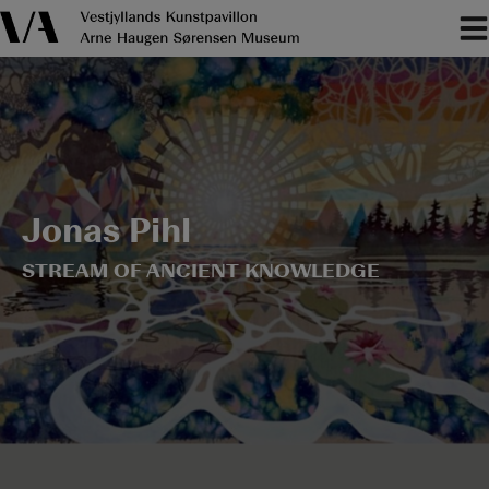
Hop
til
indholdet
Jonas Pihl
STREAM OF ANCIENT KNOWLEDGE