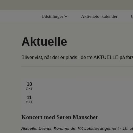
Hop
til
Udstillinger
Aktivitets- kalender
indholdet
Aktuelle
Bliver vist, når der er plads i de tre AKTUELLE på for
10
OKT
-
11
OKT
Koncert med Søren Manscher
Aktuelle
,
Events
,
Kommende
,
VK Lokalarrangement
-
10. o