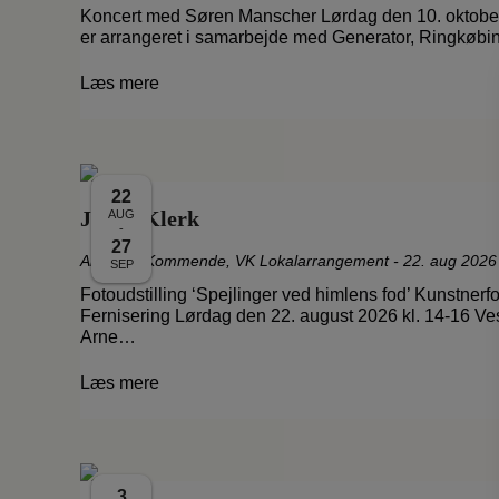
Koncert med Søren Manscher Lørdag den 10. oktober
er arrangeret i samarbejde med Generator, Ringkøb
Læs mere
22
Janne Klerk
AUG
-
27
Aktuelle
,
Kommende
,
VK Lokalarrangement
-
22. aug 2026
SEP
Fotoudstilling ‘Spejlinger ved himlens fod’ Kunstnerf
Fernisering Lørdag den 22. august 2026 kl. 14-16 Ves
Arne…
Læs mere
3