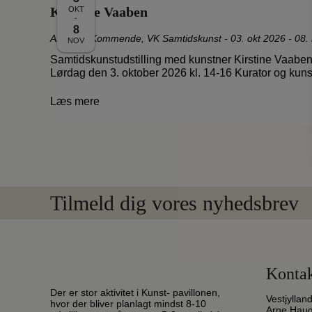
Kirstine Vaaben
OKT
-
8
Aktuelle
,
Kommende
,
VK Samtidskunst
-
03. okt 2026 - 08.
NOV
Samtidskunstudstilling med kunstner Kirstine Vaaben
Lørdag den 3. oktober 2026 kl. 14-16 Kurator og kunst
Læs mere
Tilmeld dig vores nyhedsbrev
Kontak
Der er stor aktivitet i Kunst- pavillonen,
Vestjyllan
hvor der bliver planlagt mindst 8-10
Arne Hau