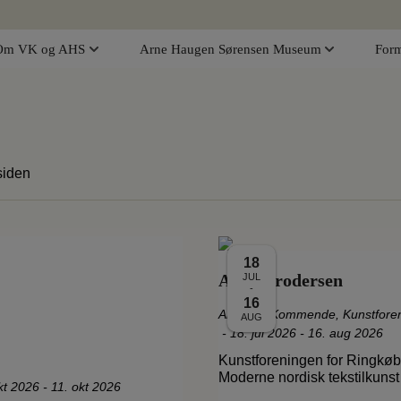
Om VK og AHS
Arne Haugen Sørensen Museum
Form
siden
18
Anne Brodersen
JUL
-
16
Aktuelle
,
Kommende
,
Kunstfore
AUG
-
18. jul 2026 - 16. aug 2026
Kunstforeningen for Ringkø
Moderne nordisk tekstilkuns
kt 2026 - 11. okt 2026