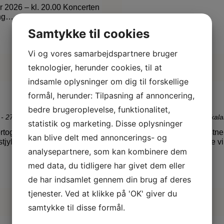
 2026 – kl. 20.00 Koncerten
ing…
Samtykke til cookies
Læs mere
Vi og vores samarbejdspartnere bruger
teknologier, herunder cookies, til at
indsamle oplysninger om dig til forskellige
14
formål, herunder: Tilpasning af annoncering,
Simon Bang
NOV
-
bedre brugeroplevelse, funktionalitet,
20
 - 27. sep 2026
Aktuelle
,
Kommende
,
VK Lokal
DEC
statistik og marketing. Disse oplysninger
ortograf Janne Klerk
Maleriudstilling med kunstn
kan blive delt med annoncerings- og
tjyllands Kunstpavillon /
2026 kl. 14-16 Kunstnerne vil
analysepartnere, som kan kombinere dem
med data, du tidligere har givet dem eller
Læs mere
de har indsamlet gennem din brug af deres
tjenester. Ved at klikke på 'OK' giver du
samtykke til disse formål.