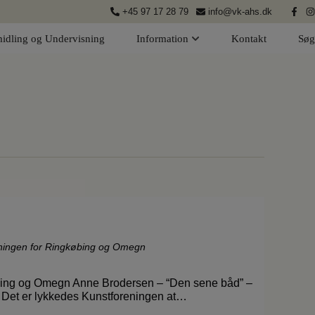
+45 97 17 28 79
info@vk-ahs.dk
idling og Undervisning
Information
Kontakt
Søg
ningen for Ringkøbing og Omegn
bing og Omegn Anne Brodersen – “Den sene båd” –
t Det er lykkedes Kunstforeningen at…