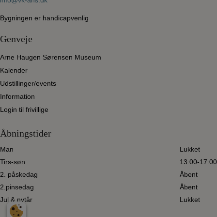
info@vk-ahs.dk
Bygningen er handicapvenlig
Genveje
Arne Haugen Sørensen Museum
Kalender
Udstillinger/events
Information
Login til frivillige
Åbningstider
Man
Lukket
Tirs-søn
13:00-17:00
2. påskedag
Åbent
2.pinsedag
Åbent
Jul & nytår
Lukket