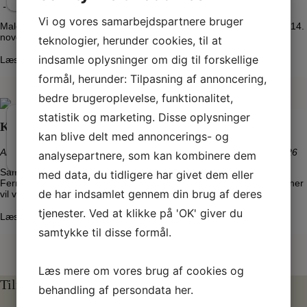
-
14. nov 2026 - 20. dec 2026
Vi og vores samarbejdspartnere bruger
Maleriudstilling med kunstner Simon Bang Fernisering Lørdag den 14.
november 2026 kl. 14-16 Kunstnerne vil være til stede. Alle er…
teknologier, herunder cookies, til at
indsamle oplysninger om dig til forskellige
Læs mere
formål, herunder: Tilpasning af annoncering,
bedre brugeroplevelse, funktionalitet,
statistik og marketing. Disse oplysninger
3
Kirstine Vaaben
OKT
kan blive delt med annoncerings- og
-
8
Aktuelle
,
Kommende
,
VK Samtidskunst
-
03. okt 2026 - 08. nov 2026
analysepartnere, som kan kombinere dem
NOV
Samtidskunstudstilling med kunstner Kirstine Vaaben ‘Plantespor’
med data, du tidligere har givet dem eller
Fernisering Lørdag den 3. oktober 2026 kl. 14-16 Kurator og kunstner
de har indsamlet gennem din brug af deres
vil være til…
tjenester. Ved at klikke på 'OK' giver du
Læs mere
samtykke til disse formål.
Læs mere om vores brug af cookies og
Tilmeld dig vores nyhedsbrev
behandling af persondata
her
.