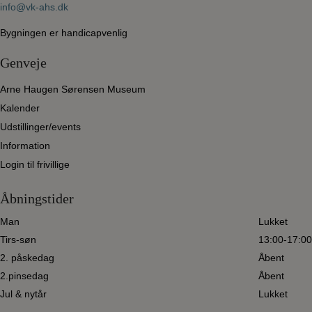
6920 Videbæk
+45 97 17 28 79
info@vk-ahs.dk
Bygningen er handicapvenlig
Genveje
Arne Haugen Sørensen Museum
Kalender
Udstillinger/events
Information
Login til frivillige
Åbningstider
Man
Lukket
Tirs-søn
13:00-17:00
2. påskedag
Åbent
2.pinsedag
Åbent