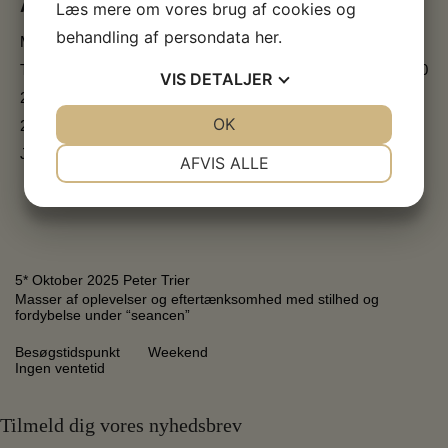
Åbningstider
Læs mere om vores brug af cookies og
behandling af persondata
her
.
Mandag
Lukket
Tirsdag-søndag
13:00-17:00
VIS
DETALJER
2. påskedag
Åbent
JA
NEJ
OK
JA
NEJ
2. pinsedag
Åbent
NØDVENDIGE
PRÆFERENCER
Jul & nytår
Lukket
AFVIS ALLE
JA
NEJ
JA
NEJ
MARKETING
STATISTIK
5* November 2025 Ole Sørensen
Flot bygning. Skøn beliggenhed. Stor og flot Haugen udstilling.
Specialudstillingen med Carsten Frank var helt imponerende. Kan
anbefales.
Og en fin lille cafe med den skønneste udsigt ud over en lille sø.
Kommer gerne igen
Besøgstidspunkt – Hverdag
Ingen ventetid