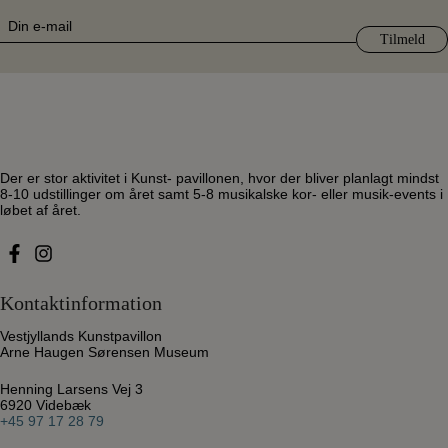
Tilmeld dig vores nyhedsbrev
E-
mail
(Påkrævet)
Der er stor aktivitet i Kunst- pavillonen, hvor der bliver planlagt mindst
8-10 udstillinger om året samt 5-8 musikalske kor- eller musik-events i
løbet af året.
Kontaktinformation
Vestjyllands Kunstpavillon
Arne Haugen Sørensen Museum
Henning Larsens Vej 3