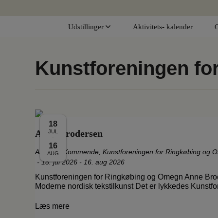
Hop
til
Udstillinger
Aktivitets- kalender
indholdet
Kunstforeningen f
18
Anne Brodersen
JUL
-
16
Aktuelle
,
Kommende
,
Kunstforeningen for Ringkøbing og
AUG
-
18. jul 2026 - 16. aug 2026
Kunstforeningen for Ringkøbing og Omegn Anne Bro
Moderne nordisk tekstilkunst Det er lykkedes Kunstf
Læs mere