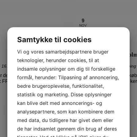
9
NOV
-
8
Samtykke til cookies
DEC
Vi og vores samarbejdspartnere bruger
Ann Sloth og Kim Hol
teknologier, herunder cookies, til at
- 16. dec 2012
Kunstforeningen for Ringkøbin
indsamle oplysninger om dig til forskellige
r den første og meget
Kunstforeningen for Ringkøb
formål, herunder: Tilpasning af annoncering,
tlen: FRAGILE WELTEN –…
billedvæver Ann Sloth og k
bedre brugeroplevelse, funktionalitet,
Læs mere
statistik og marketing. Disse oplysninger
kan blive delt med annoncerings- og
analysepartnere, som kan kombinere dem
med data, du tidligere har givet dem eller
14
FEB
de har indsamlet gennem din brug af deres
-
22