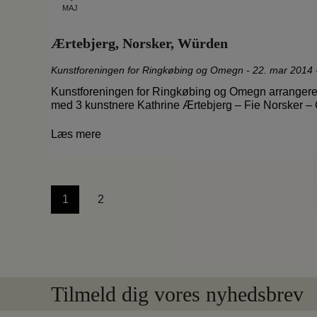
MAJ
Ærtebjerg, Norsker, Würden
Kunstforeningen for Ringkøbing og Omegn
-
22. mar 2014 
Kunstforeningen for Ringkøbing og Omegn arrangerer
med 3 kunstnere Kathrine Ærtebjerg – Fie Norsker 
Læs mere
Navigation
1
2
til
indlæg
Tilmeld dig vores nyhedsbrev