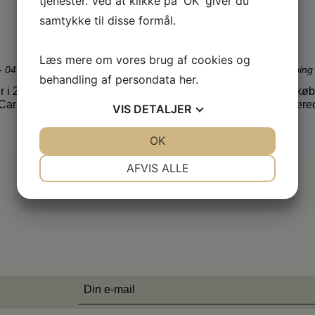
tjenester. Ved at klikke på 'OK' giver du
MAR
samtykke til disse formål.
INCOGNITO
Læs mere om vores brug af cookies og
- 04. maj 2014
Kunstforeningen for Ringkøbin
behandling af persondata
her
.
 i 2014 gruppeudstilling
Kunstforeningen for Ringkøb
– Carsten von…
INCOGNITO med 4 etablerede
VIS
DETALJER
Læs mere
JA
NEJ
OK
JA
NEJ
NØDVENDIGE
PRÆFERENCER
AFVIS ALLE
JA
NEJ
JA
NEJ
MARKETING
STATISTIK
E-
mail