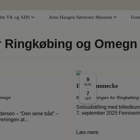
Om VK og AHS
Arne Haugen Sørensen Museum
Form
or Ringkøbing og Omegn
9
Iben Munnecke
AUG
-
7
 Omegn
Kunstforeningen for Ringkøbin
SEP
Soloudstilling med billedku
7. september 2025 Ferniseri
dersen – “Den sene båd” –
oreningen at…
Læs mere