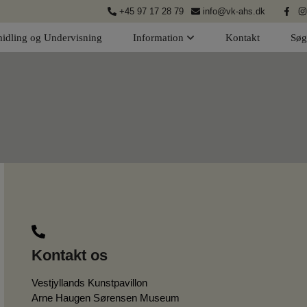
+45 97 17 28 79
info@vk-ahs.dk
idling og Undervisning
Information
Kontakt
Søg
Kontakt os
Vestjyllands Kunstpavillon
Arne Haugen Sørensen Museum