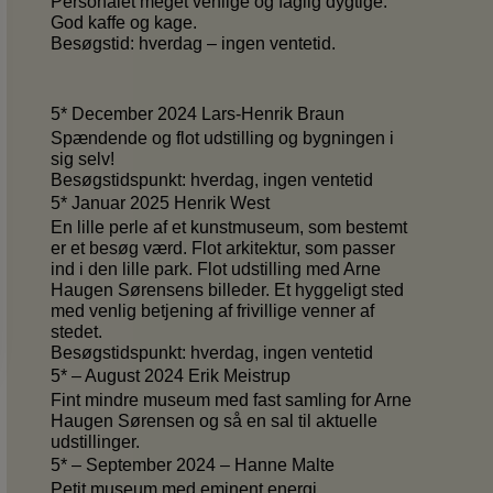
Personalet meget venlige og faglig dygtige.
God kaffe og kage.
Besøgstid: hverdag – ingen ventetid.
5* December 2024 Lars-Henrik Braun
Spændende og flot udstilling og bygningen i
sig selv!
Besøgstidspunkt: hverdag, ingen ventetid
5* Januar 2025 Henrik West
En lille perle af et kunstmuseum, som bestemt
er et besøg værd. Flot arkitektur, som passer
ind i den lille park. Flot udstilling med Arne
Haugen Sørensens billeder. Et hyggeligt sted
med venlig betjening af frivillige venner af
stedet.
Besøgstidspunkt: hverdag, ingen ventetid
5* – August 2024 Erik Meistrup
Fint mindre museum med fast samling for Arne
Haugen Sørensen og så en sal til aktuelle
udstillinger.
5* – September 2024 – Hanne Malte
Petit museum med eminent energi.