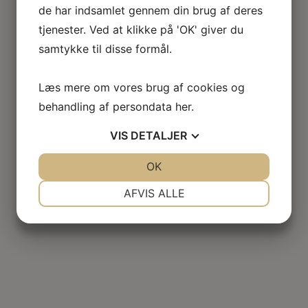
de har indsamlet gennem din brug af deres
tjenester. Ved at klikke på 'OK' giver du
samtykke til disse formål.
Læs mere om vores brug af cookies og
behandling af persondata
her
.
VIS
DETALJER
JA
NEJ
OK
JA
NEJ
NØDVENDIGE
PRÆFERENCER
AFVIS ALLE
JA
NEJ
JA
NEJ
MARKETING
STATISTIK