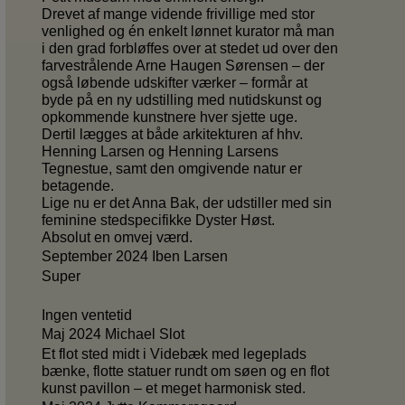
Drevet af mange vidende frivillige med stor
venlighed og én enkelt lønnet kurator må man
i den grad forbløffes over at stedet ud over den
farvestrålende Arne Haugen Sørensen – der
også løbende udskifter værker – formår at
byde på en ny udstilling med nutidskunst og
opkommende kunstnere hver sjette uge.
Dertil lægges at både arkitekturen af hhv.
Henning Larsen og Henning Larsens
Tegnestue, samt den omgivende natur er
betagende.
Lige nu er det Anna Bak, der udstiller med sin
feminine stedspecifikke Dyster Høst.
Absolut en omvej værd.
September 2024 Iben Larsen
Super
Ingen ventetid
Maj 2024 Michael Slot
Et flot sted midt i Videbæk med legeplads
bænke, flotte statuer rundt om søen og en flot
kunst pavillon – et meget harmonisk sted.