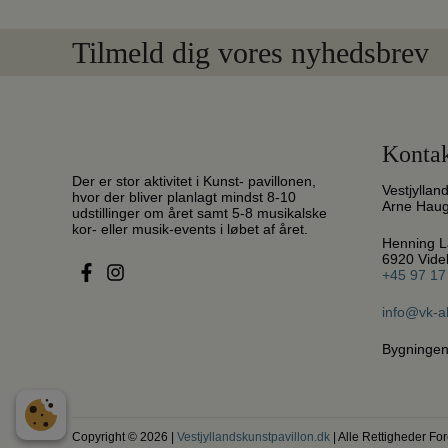
Tilmeld dig vores nyhedsbrev
Kontak
Der er stor aktivitet i Kunst- pavillonen,
Vestjyllan
hvor der bliver planlagt mindst 8-10
Arne Hau
udstillinger om året samt 5-8 musikalske
kor- eller musik-events i løbet af året.
Henning L
6920 Vid
+45 97 17
info@vk-a
Bygningen
Copyright © 2026 |
Vestjyllandskunstpavillon.dk
| Alle Rettigheder F