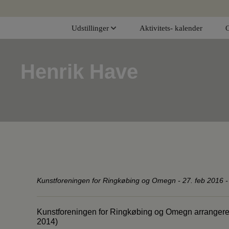
Hop
til
Udstillinger
Aktivitets- kalender
indholdet
Henrik Have
Kunstforeningen for Ringkøbing og Omegn
-
27. feb 2016 -
Kunstforeningen for Ringkøbing og Omegn arrangerer
2014)