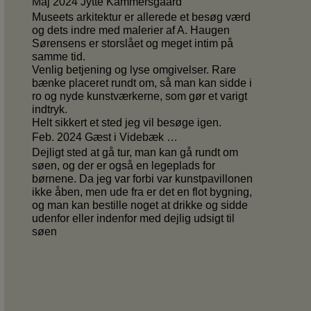
Maj 2024 Jytte Kammersgaard
Museets arkitektur er allerede et besøg værd
og dets indre med malerier af A. Haugen
Sørensens er storslået og meget intim på
samme tid.
Venlig betjening og lyse omgivelser. Rare
bænke placeret rundt om, så man kan sidde i
ro og nyde kunstværkerne, som gør et varigt
indtryk.
Helt sikkert et sted jeg vil besøge igen.
Feb. 2024 Gæst i Videbæk …
Dejligt sted at gå tur, man kan gå rundt om
søen, og der er også en legeplads for
børnene. Da jeg var forbi var kunstpavillonen
ikke åben, men ude fra er det en flot bygning,
og man kan bestille noget at drikke og sidde
udenfor eller indenfor med dejlig udsigt til
søen