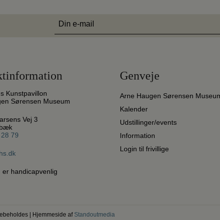
E-
mail
(Påkrævet)
tinformation
Genveje
ds Kunstpavillon
Arne Haugen Sørensen Museu
gen Sørensen Museum
Kalender
arsens Vej 3
Udstillinger/events
ebæk
 28 79
Information
Login til frivillige
hs.dk
 er handicapvenlig
orebeholdes | Hjemmeside af
Standoutmedia