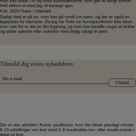
man kan sidde i ro og nyde kunstværkerne, som gør et varigt indtryk.
Helt sikkert et sted jeg vil besøge igen.
Feb. 2024 Gæst i Videbæk …
Dejligt sted at gå tur, man kan gå rundt om søen, og der er også en
legeplads for børnene. Da jeg var forbi var kunstpavillonen ikke åben,
men ude fra er det en flot bygning, og man kan bestille noget at drikke
og sidde udenfor eller indenfor med dejlig udsigt til søen
Tilmeld dig vores nyhedsbrev
E-
mail
(Påkrævet)
Der er stor aktivitet i Kunst- pavillonen, hvor der bliver planlagt mindst
8-10 udstillinger om året samt 5-8 musikalske kor- eller musik-events i
løbet af året.