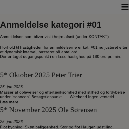
Hop
til
indholdet
Anmeldelse kategori #01
Anmeldelser, som bliver vist i højre afsnit (under KONTAKT)
I forhold til hastigheden for anmeldelserne er kat. #01 nu justeret efter
et dynamisk interval, basseret på antal ord.
Der er taget udgangspunkt i en læse hastighed på 180 ord pr. min.
5* Oktober 2025 Peter Trier
25. jan 2026
Masser af oplevelser og eftertænksomhed med stilhed og fordybelse
under “seancen” Besøgstidspunkt Weekend Ingen ventetid
Læs mere
5* November 2025 Ole Sørensen
25. jan 2026
Flot bygning. Skøn beliggenhed. Stor og flot Haugen udstilling.