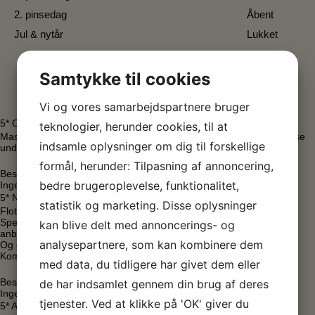
2. pinsedag
Åbent
Jul & nytår
Lukket
Samtykke til cookies
Vi og vores samarbejdspartnere bruger
5* Oktober 2025 Peter Trier
teknologier, herunder cookies, til at
Masser af oplevelser og eftertænksomhed med stilhed og fordybelse
indsamle oplysninger om dig til forskellige
under “seancen”
formål, herunder: Tilpasning af annoncering,
Besøgstidspunkt Weekend
bedre brugeroplevelse, funktionalitet,
Ingen ventetid
5* November 2025 Ole Sørensen
statistik og marketing. Disse oplysninger
Flot bygning. Skøn beliggenhed. Stor og flot Haugen udstilling.
Specialudstillingen med Carsten Frank var helt imponerende. Kan
kan blive delt med annoncerings- og
anbefales.
analysepartnere, som kan kombinere dem
Og en fin lille cafe med den skønneste udsigt ud over en lille sø.
Kommer gerne igen
med data, du tidligere har givet dem eller
Besøgstidspunkt – Hverdag
de har indsamlet gennem din brug af deres
Ingen ventetid
tjenester. Ved at klikke på 'OK' giver du
5* April 2025 Henrik Pløger