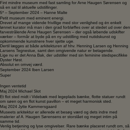
Fint mindre museum med fast samling for Arne Haugen Sørensen og
så en sal til aktuelle udstillinger.
5* – September 2024 – Hanne Malte
Petit museum med eminent energi.
Drevet af mange vidende frivillige med stor venlighed og én enkelt
lønnet kurator må man i den grad forbløffes over at stedet ud over den
farvestrålende Arne Haugen Sørensen – der også løbende udskifter
værker – formår at byde på en ny udstilling med nutidskunst og
opkommende kunstnere hver sjette uge.
Dertil lægges at både arkitekturen af hhv. Henning Larsen og Henning
Larsens Tegnestue, samt den omgivende natur er betagende.
Lige nu er det Anna Bak, der udstiller med sin feminine stedspecifikke
Dyster Høst.
Absolut en omvej værd.
September 2024 Iben Larsen
Super
Ingen ventetid
Maj 2024 Michael Slot
Et flot sted midt i Videbæk med legeplads bænke, flotte statuer rundt
om søen og en flot kunst pavillon – et meget harmonisk sted.
Maj 2024 Jytte Kammersgaard
Museets arkitektur er allerede et besøg værd og dets indre med
malerier af A. Haugen Sørensens er storslået og meget intim på
samme tid.
Venlig betjening og lyse omgivelser. Rare bænke placeret rundt om, så