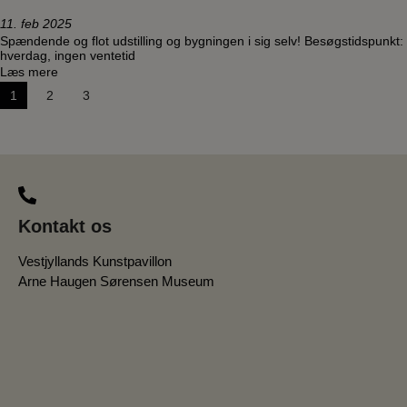
11. feb 2025
Spændende og flot udstilling og bygningen i sig selv! Besøgstidspunkt:
hverdag, ingen ventetid
Læs mere
Navigation
1
2
3
til
indlæg
Kontakt os
Vestjyllands Kunstpavillon
Arne Haugen Sørensen Museum