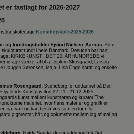
er fastlagt for 2026-2027
26
kunsthøjskoledage
Kunsthøjskole-2025-2026
tter og foredragsholder Ejvind Nielsen, Aarhus
. Som
og skulpturer rundt i hele Danmark. Desuden har han
oredraget KIRKEKUNST i DET 20. ÅRHUNDREDE vil
 fremdrage værker af bl.a. Joakim Skovgaard, Larsen
ne Haugen Sørensen, Maja- Lisa Engelhardt, og enkelte
Rasmus Rosengaard
, Svendborg, er uddannet på Det
stjyllands Kunstpavillon 22. 11.- 21.12 2025.
gaards kunst mellem kunstneren og kurator Tine
okrome malerier, hvor hans malerier og grafik er
der, nærvær og kan beskrives som en form for
rd pigmenter, hår, og opiumsfrø mellem lag af maling
Hyldeborg
, Hvide Sande, der er uddannet på Det