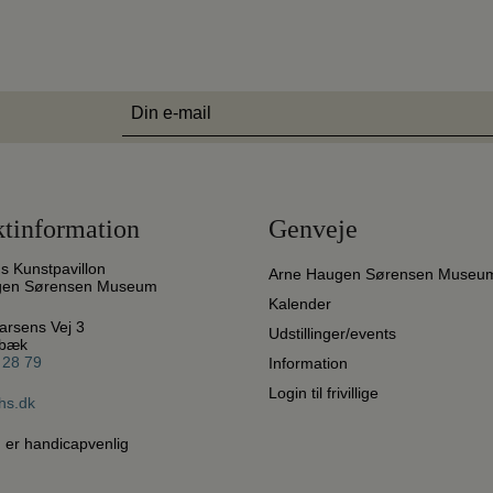
E-
mail
(Påkrævet)
tinformation
Genveje
ds Kunstpavillon
Arne Haugen Sørensen Museu
gen Sørensen Museum
Kalender
arsens Vej 3
Udstillinger/events
ebæk
 28 79
Information
Login til frivillige
hs.dk
 er handicapvenlig