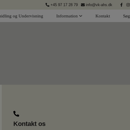
+45 97 17 28 79
info@vk-ahs.dk
idling og Undervisning
Information
Kontakt
Søg
Kontakt os