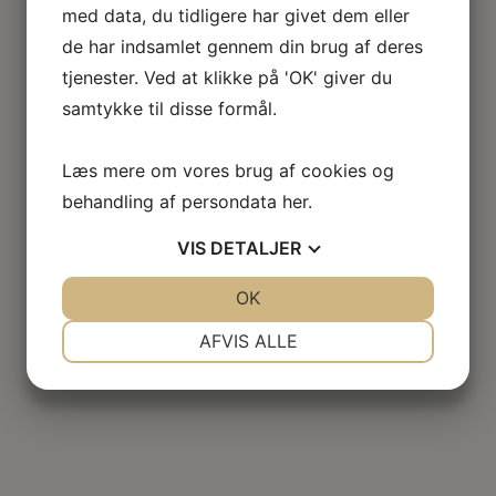
med data, du tidligere har givet dem eller
de har indsamlet gennem din brug af deres
tjenester. Ved at klikke på 'OK' giver du
samtykke til disse formål.
Læs mere om vores brug af cookies og
behandling af persondata
her
.
VIS
DETALJER
JA
NEJ
OK
JA
NEJ
NØDVENDIGE
PRÆFERENCER
AFVIS ALLE
JA
NEJ
JA
NEJ
MARKETING
STATISTIK