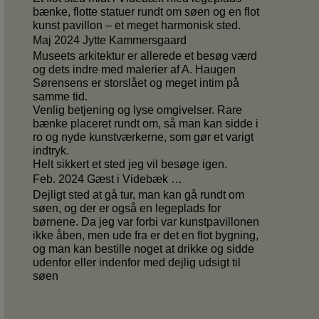
bænke, flotte statuer rundt om søen og en flot
kunst pavillon – et meget harmonisk sted.
Maj 2024 Jytte Kammersgaard
Museets arkitektur er allerede et besøg værd
og dets indre med malerier af A. Haugen
Sørensens er storslået og meget intim på
samme tid.
Venlig betjening og lyse omgivelser. Rare
bænke placeret rundt om, så man kan sidde i
ro og nyde kunstværkerne, som gør et varigt
indtryk.
Helt sikkert et sted jeg vil besøge igen.
Feb. 2024 Gæst i Videbæk …
Dejligt sted at gå tur, man kan gå rundt om
søen, og der er også en legeplads for
børnene. Da jeg var forbi var kunstpavillonen
ikke åben, men ude fra er det en flot bygning,
og man kan bestille noget at drikke og sidde
udenfor eller indenfor med dejlig udsigt til
søen