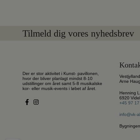
Tilmeld dig vores nyhedsbrev
Kontak
Der er stor aktivitet i Kunst- pavillonen,
Vestjyllan
hvor der bliver planlagt mindst 8-10
Arne Hau
udstillinger om året samt 5-8 musikalske
kor- eller musik-events i løbet af året.
Henning L
6920 Vid
+45 97 17
info@vk-a
Bygningen