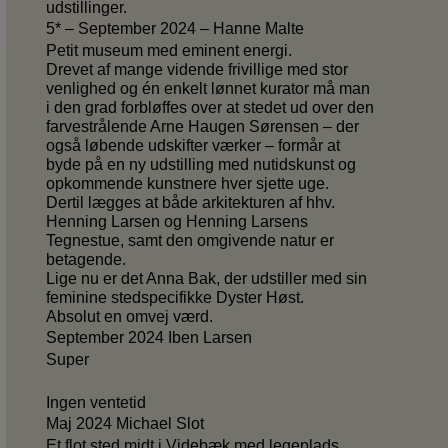
udstillinger.
5* – September 2024 – Hanne Malte
Petit museum med eminent energi.
Drevet af mange vidende frivillige med stor
venlighed og én enkelt lønnet kurator må man
i den grad forbløffes over at stedet ud over den
farvestrålende Arne Haugen Sørensen – der
også løbende udskifter værker – formår at
byde på en ny udstilling med nutidskunst og
opkommende kunstnere hver sjette uge.
Dertil lægges at både arkitekturen af hhv.
Henning Larsen og Henning Larsens
Tegnestue, samt den omgivende natur er
betagende.
Lige nu er det Anna Bak, der udstiller med sin
feminine stedspecifikke Dyster Høst.
Absolut en omvej værd.
September 2024 Iben Larsen
Super
Ingen ventetid
Maj 2024 Michael Slot
Et flot sted midt i Videbæk med legeplads