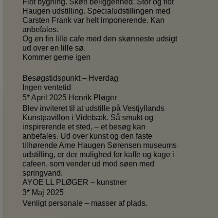
Flot bygning. Skøn beliggenhed. Stor og flot
Haugen udstilling. Specialudstillingen med
Carsten Frank var helt imponerende. Kan
anbefales.
Og en fin lille cafe med den skønneste udsigt
ud over en lille sø.
Kommer gerne igen
Besøgstidspunkt – Hverdag
Ingen ventetid
5* April 2025 Henrik Pløger
Blev inviteret til at udstille på Vestjyllands
Kunstpavillon i Videbæk. Så smukt og
inspirerende et sted, – et besøg kan
anbefales. Ud over kunst og den faste
tilhørende Arne Haugen Sørensen museums
udstilling, er der mulighed for kaffe og kage i
cafeen, som vender ud mod søen med
springvand.
AYOE LL PLØGER – kunstner
3* Maj 2025
Venligt personale – masser af plads.