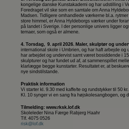
kongelige danske Kunstakademi og har udstilling i Ve
Foredraget vil ske som en samtale om Anna Hyldebor
Madsen. Tidligere omhandlede værkerne bl.a. rytmer og 
store himmel, er Anna Hyldeborgs værker under foran
på landet i Sverige. I der personlige univers ligger
temaer, som også er almene.
4. Torsdag, 9. april 2026. Maler, skulptør og unde
international skole i Umbrien, og har haft arbejde og 
har arbejdet og undervist samt været bosiddende i 1
skulpturer og har fundet ud af, at sammenspillet melle
klarlægge begge kunstarter. Resultatet er, at beskuere
nye sindstilstande.
Praktisk information
Vi starter kl. 9.30 med kaffe/te og rundstykker til 50 kr.
Kl. 10 synger vi en sang fra højskolesangbogen, og de
Tilmelding: www.rksk.lof.dk
Skoleleder Nina Færge Rabjerg Haahr
Tlf. 4075 0526
risk@lof.dk