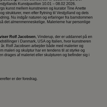
stjyllands Kunstpavillon 10.01 – 08.02 2026.
gs kunst mellem kunstneren og kurator Tine Anette
strukturer, men efter flytning til Vestjylland og dets
dring. Nu indgår naturen og erfaringer fra barndommen
 også det almenmenneskelige. Malerierne har personlige
rviser Rolf Jacobsen
, Vinderup, der er uddannet på en
udstillinger i Danmark, USA og Italien, hvor kunstneren
5 år. Rolf Jacobsen arbejder både med malerier og
m maleri og skulptur har en tendens til at styrke og
n drages af maleriet eller skulpturen og befinder sig i
refter er der foredrag.