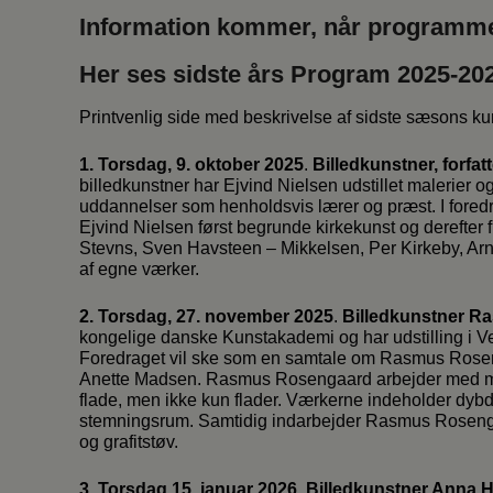
Information kommer, når programmet 
Her ses sidste års Program 2025-20
Printvenlig side med beskrivelse af sidste sæsons 
1. Torsdag, 9. oktober 2025
.
Billedkunstner, forfa
billedkunstner har Ejvind Nielsen udstillet malerier 
uddannelser som henholdsvis lærer og præst. I f
Ejvind Nielsen først begrunde kirkekunst og derefter
Stevns, Sven Havsteen – Mikkelsen, Per Kirkeby, Ar
af egne værker.
2. Torsdag, 27. november 2025
.
Billedkunstner 
kongelige danske Kunstakademi og har udstilling i Ve
Foredraget vil ske som en samtale om Rasmus Rosen
Anette Madsen. Rasmus Rosengaard arbejder med mon
flade, men ikke kun flader. Værkerne indeholder dyb
stemningsrum. Samtidig indarbejder Rasmus Rosengaa
og grafitstøv.
3. Torsdag 15. januar 2026
.
Billedkunstner Anna 